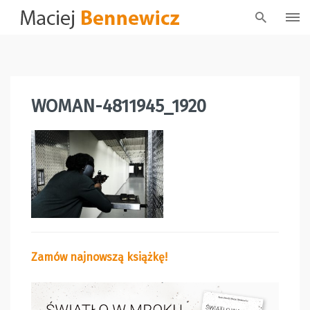
Skip
to
content
WOMAN-4811945_1920
Zamów najnowszą książkę!