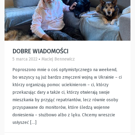
DOBRE WIADOMOŚCI
5 marca 2022
•
Maciej Bennewicz
Poproszono mnie o coś optymistycznego na weekend,
bo wszyscy są już bardzo zmęczeni wojną w Ukrainie – ci
którzy organizują pomoc uciekinierom – ci, którzy
przekazując dary a także ci, którzy otwierają swoje
mieszkania by przyjąć repatriantów, lecz równie osoby
przyspawane do monitorów, które śledzą wojenne
doniesienia – służbowo albo z lęku. Chcemy wreszcie
usłyszeć […]