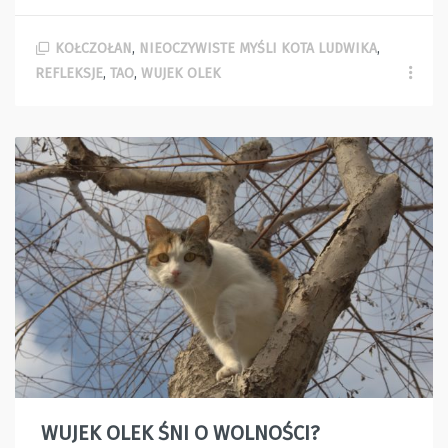
KOŁCZOŁAN
,
NIEOCZYWISTE MYŚLI KOTA LUDWIKA
,
REFLEKSJE
,
TAO
,
WUJEK OLEK
WUJEK OLEK ŚNI O WOLNOŚCI?