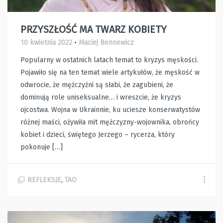
PRZYSZŁOŚĆ MA TWARZ KOBIETY
10 kwietnia 2022
•
Maciej Bennewicz
Popularny w ostatnich latach temat to kryzys męskości.
Pojawiło się na ten temat wiele artykułów, że męskość w
odwrocie, że mężczyźni są słabi, że zagubieni, że
dominują role uniseksualne… i wreszcie, że kryzys
ojcostwa. Wojna w Ukrainnie, ku uciesze konserwatystów
różnej maści, ożywiła mit mężczyzny-wojownika, obrońcy
kobiet i dzieci, świętego Jerzego – rycerza, który
pokonuje […]
REFLEKSJE
,
TAO