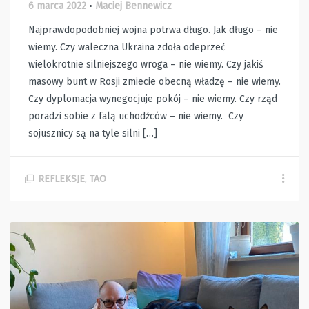
6 marca 2022
•
Maciej Bennewicz
Najprawdopodobniej wojna potrwa długo. Jak długo – nie
wiemy. Czy waleczna Ukraina zdoła odeprzeć
wielokrotnie silniejszego wroga – nie wiemy. Czy jakiś
masowy bunt w Rosji zmiecie obecną władzę – nie wiemy.
Czy dyplomacja wynegocjuje pokój – nie wiemy. Czy rząd
poradzi sobie z falą uchodźców – nie wiemy. Czy
sojusznicy są na tyle silni […]
REFLEKSJE
,
TAO