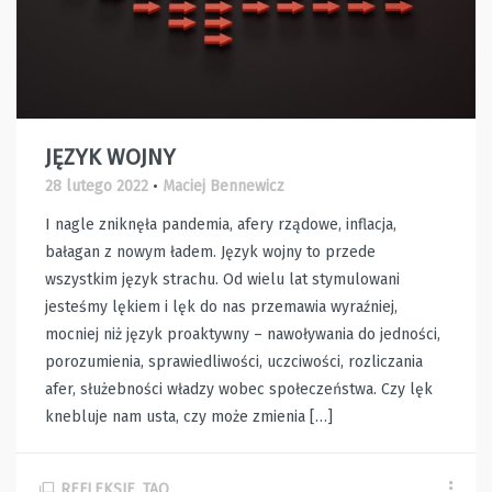
JĘZYK WOJNY
28 lutego 2022
•
Maciej Bennewicz
I nagle zniknęła pandemia, afery rządowe, inflacja,
bałagan z nowym ładem. Język wojny to przede
wszystkim język strachu. Od wielu lat stymulowani
jesteśmy lękiem i lęk do nas przemawia wyraźniej,
mocniej niż język proaktywny – nawoływania do jedności,
porozumienia, sprawiedliwości, uczciwości, rozliczania
afer, służebności władzy wobec społeczeństwa. Czy lęk
knebluje nam usta, czy może zmienia […]
REFLEKSJE
,
TAO