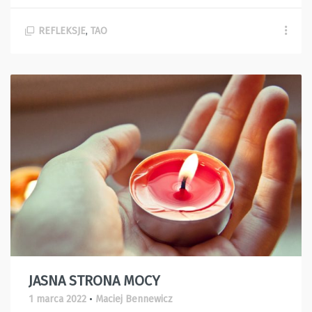
REFLEKSJE
,
TAO
JASNA STRONA MOCY
1 marca 2022
•
Maciej Bennewicz