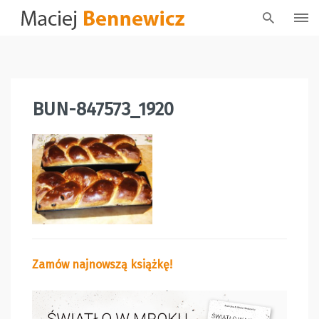
Skip
to
content
BUN-847573_1920
Zamów najnowszą książkę!