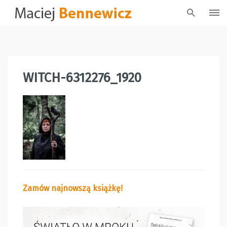
Skip
to
content
WITCH-6312276_1920
Zamów najnowszą książkę!