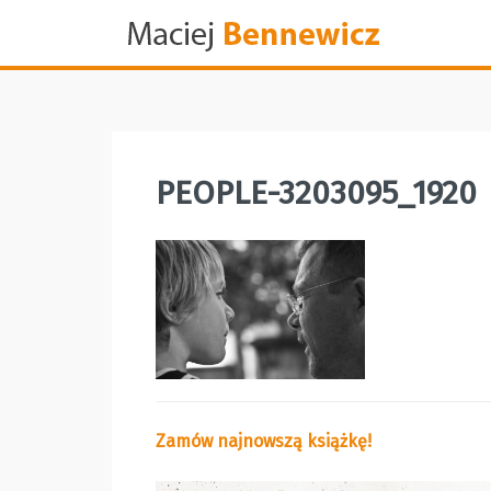
Skip
to
content
PEOPLE-3203095_1920
Zamów najnowszą książkę!