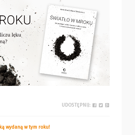
UDOSTĘPNIJ:
żką wydaną w tym roku!