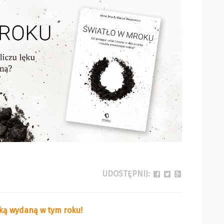
UDOSTĘPNIJ:
żką wydaną w tym roku!