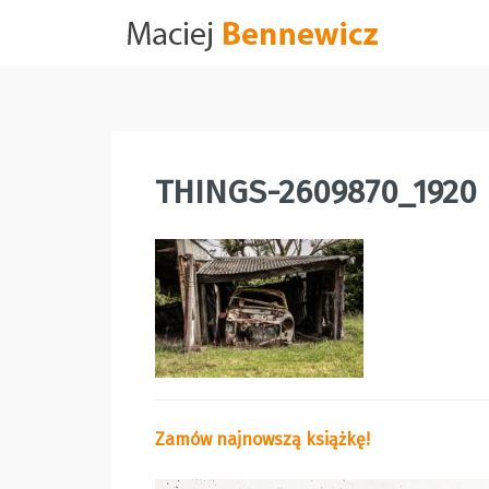
Skip
to
content
THINGS-2609870_1920
Zamów najnowszą książkę!