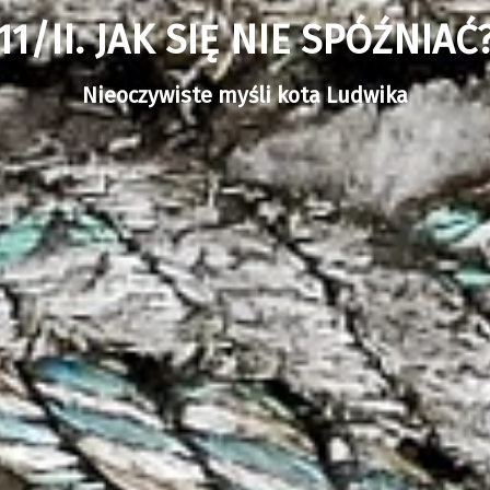
11/II. JAK SIĘ NIE SPÓŹNIAĆ
Nieoczywiste myśli kota Ludwika