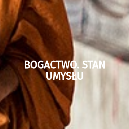
BOGACTWO. STAN
UMYSŁU