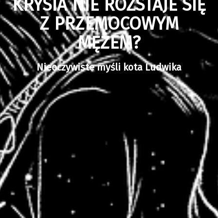
KRYSIA NIE ROZSTAJE SIĘ
Z PRZEMOCOWYM
MĘŻEM?
Nieoczywiste myśli kota Ludwika