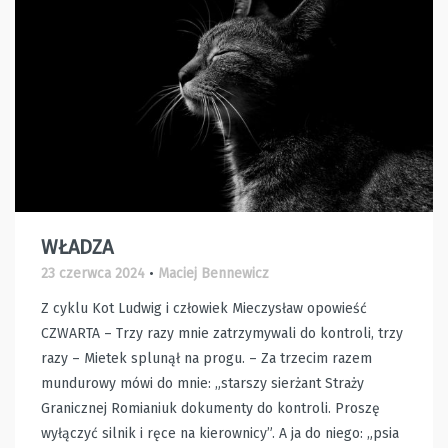
WŁADZA
23 czerwca 2024
•
Maciej Bennewicz
Z cyklu Kot Ludwig i człowiek Mieczysław opowieść
CZWARTA – Trzy razy mnie zatrzymywali do kontroli, trzy
razy – Mietek splunął na progu. – Za trzecim razem
mundurowy mówi do mnie: „starszy sierżant Straży
Granicznej Romianiuk dokumenty do kontroli. Proszę
wyłączyć silnik i ręce na kierownicy”. A ja do niego: „psia