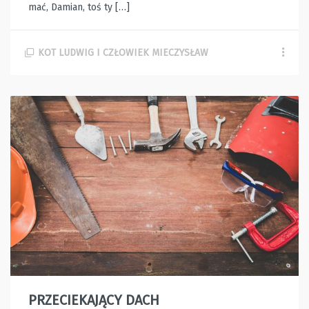
mać, Damian, toś ty […]
KOT LUDWIG I CZŁOWIEK MIECZYSŁAW
PRZECIEKAJĄCY DACH