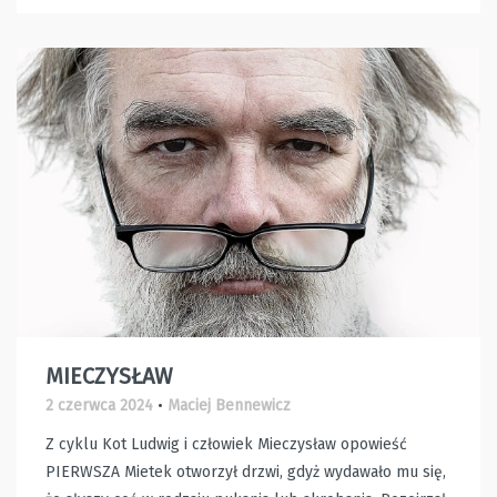
MIECZYSŁAW
2 czerwca 2024
•
Maciej Bennewicz
Z cyklu Kot Ludwig i człowiek Mieczysław opowieść
PIERWSZA Mietek otworzył drzwi, gdyż wydawało mu się,