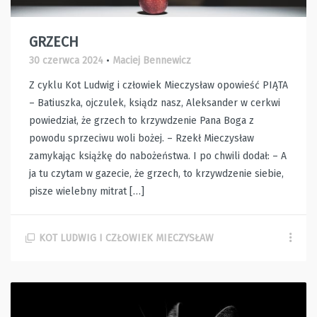
GRZECH
30 czerwca 2024
•
Maciej Bennewicz
Z cyklu Kot Ludwig i człowiek Mieczysław opowieść PIĄTA
– Batiuszka, ojczulek, ksiądz nasz, Aleksander w cerkwi
powiedział, że grzech to krzywdzenie Pana Boga z
powodu sprzeciwu woli bożej. – Rzekł Mieczysław
zamykając książkę do nabożeństwa. I po chwili dodał: – A
ja tu czytam w gazecie, że grzech, to krzywdzenie siebie,
pisze wielebny mitrat […]
KOT LUDWIG I CZŁOWIEK MIECZYSŁAW