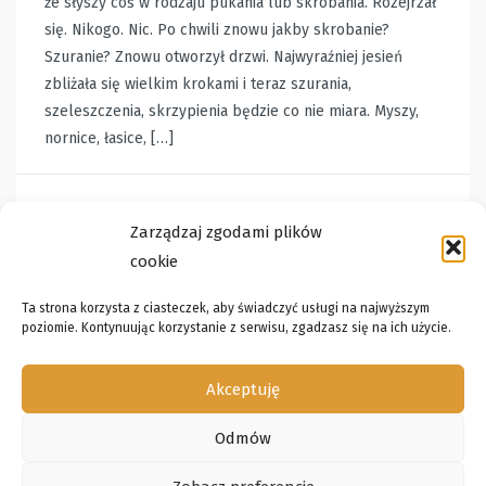
że słyszy coś w rodzaju pukania lub skrobania. Rozejrzał
się. Nikogo. Nic. Po chwili znowu jakby skrobanie?
Szuranie? Znowu otworzył drzwi. Najwyraźniej jesień
zbliżała się wielkim krokami i teraz szurania,
szeleszczenia, skrzypienia będzie co nie miara. Myszy,
nornice, łasice, […]
KOT LUDWIG I CZŁOWIEK MIECZYSŁAW
Zarządzaj zgodami plików
cookie
Ta strona korzysta z ciasteczek, aby świadczyć usługi na najwyższym
poziomie. Kontynuując korzystanie z serwisu, zgadzasz się na ich użycie.
Akceptuję
Odmów
2011-2016 Copyright by Maciej Bennewicz