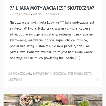
7/II. JAKA MOTYWACJA JEST SKUTECZNA?
7 lutego 2022
•
Maciej Bennewicz
Nieoczywiste myśli kota Ludwika *** Jaka motywacja jest
skuteczna? Twoja. Tylko taka, w wyniku której czujesz
silne, dobre emocje, ekscytację, entuzjazm, nakręcenie,
świrowanie, wirowanie, poryw, zapał, chcicę, musicę,
podjaranie, wizję. I stan ten nie mija przez tydzień, ani
przez dwa. Ponadto czujesz, że to jest naprawdę ważne
bez względu na to, co powiedzą inni. Serio. […]
KOŁCZOŁAN
,
METAFORY
,
NIEOCZYWISTE MYŚLI KOTA
LUDWIKA