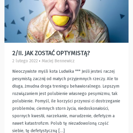
2/II. JAK ZOSTAĆ OPTYMISTĄ?
2 lutego 2022
•
Maciej Bennewicz
Nieoczywiste myśli kota Ludwika *** Jeśli jesteś raczej
pesymistą zacznij od małych przyjemnych rzeczy. Ale to
długa, żmudna droga treningu behawioralnego. Lepszym
rozwiązaniem jest polubienie własnego pesymizmu, tak
polubienie. Pomyśl, ile korzyści przynosi ci dostrzeganie
problemów, ciemnych storn życia, niedoskonałości,
spornych kwestii, narzekanie, marudzenie, defetyzm a
nawet katastrofizm. Polub tę niezadowoloną część
siebie, tę defetystyczną […]