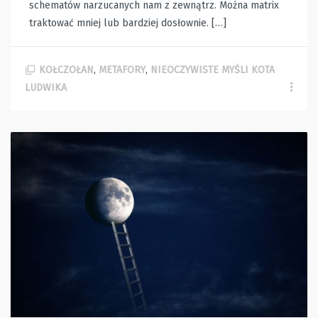
schematów narzucanych nam z zewnątrz. Można matrix
traktować mniej lub bardziej dosłownie. […]
KOŁCZOŁAN
,
METAFORY
,
NIEOCZYWISTE MYŚLI KOTA
LUDWIKA