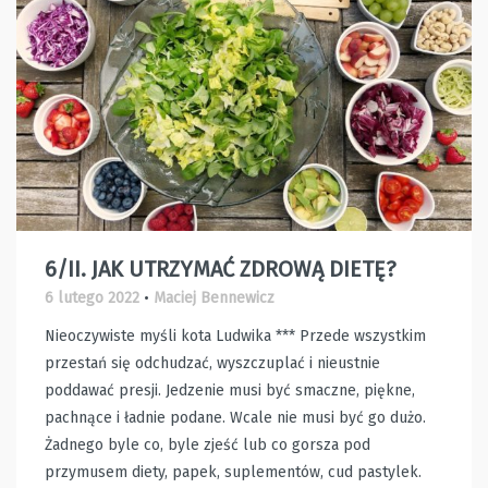
6/II. JAK UTRZYMAĆ ZDROWĄ DIETĘ?
6 lutego 2022
•
Maciej Bennewicz
Nieoczywiste myśli kota Ludwika *** Przede wszystkim
przestań się odchudzać, wyszczuplać i nieustnie
poddawać presji. Jedzenie musi być smaczne, piękne,
pachnące i ładnie podane. Wcale nie musi być go dużo.
Żadnego byle co, byle zjeść lub co gorsza pod
przymusem diety, papek, suplementów, cud pastylek.