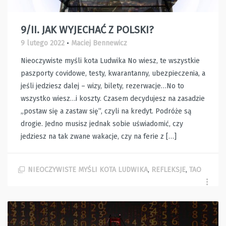
9/II. JAK WYJECHAĆ Z POLSKI?
9 lutego 2022
•
Maciej Bennewicz
Nieoczywiste myśli kota Ludwika No wiesz, te wszystkie
paszporty covidowe, testy, kwarantanny, ubezpieczenia, a
jeśli jedziesz dalej – wizy, bilety, rezerwacje…No to
wszystko wiesz…i koszty. Czasem decydujesz na zasadzie
„postaw się a zastaw się”, czyli na kredyt. Podróże są
drogie. Jedno musisz jednak sobie uświadomić, czy
jedziesz na tak zwane wakacje, czy na ferie z […]
NIEOCZYWISTE MYŚLI KOTA LUDWIKA
,
REFLEKSJE
,
TAO