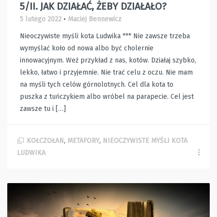
5/II. JAK DZIAŁAĆ, ŻEBY DZIAŁAŁO?
5 lutego 2022
•
Maciej Bennewicz
Nieoczywiste myśli kota Ludwika *** Nie zawsze trzeba
wymyślać koło od nowa albo być cholernie
innowacyjnym. Weź przykład z nas, kotów. Działaj szybko,
lekko, łatwo i przyjemnie. Nie trać celu z oczu. Nie mam
na myśli tych celów górnolotnych. Cel dla kota to
puszka z tuńczykiem albo wróbel na parapecie. Cel jest
zawsze tu i […]
KOŁCZOŁAN
,
METAFORY
,
NIEOCZYWISTE MYŚLI KOTA
LUDWIKA