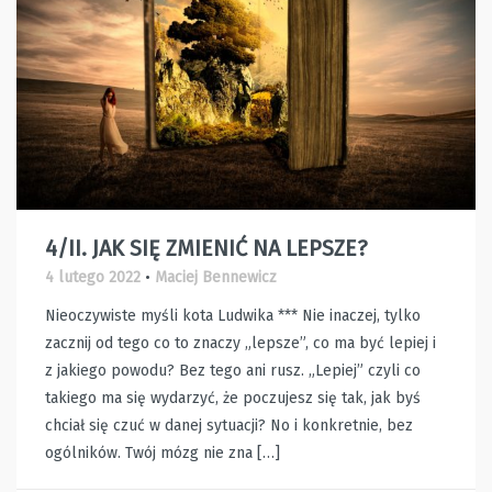
4/II. JAK SIĘ ZMIENIĆ NA LEPSZE?
4 lutego 2022
•
Maciej Bennewicz
Nieoczywiste myśli kota Ludwika *** Nie inaczej, tylko
zacznij od tego co to znaczy „lepsze”, co ma być lepiej i
z jakiego powodu? Bez tego ani rusz. „Lepiej” czyli co
takiego ma się wydarzyć, że poczujesz się tak, jak byś
chciał się czuć w danej sytuacji? No i konkretnie, bez
ogólników. Twój mózg nie zna […]