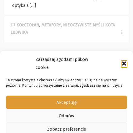
optyka a […]
KOŁCZOŁAN
,
METAFORY
,
NIEOCZYWISTE MYŚLI KOTA
LUDWIKA
Zarządzaj zgodami plików
POSTS
WCZYTAJ WIĘCEJ ARTYKUŁÓW
cookie
NAVIGATION
Ta strona korzysta z ciasteczek, aby świadczyć usługi na najwyższym
poziomie. Kontynuując korzystanie z serwisu, zgadzasz się na ich użycie.
Akceptuję
Odmów
2011-2016 Copyright by Maciej Bennewicz
Zobacz preferencje