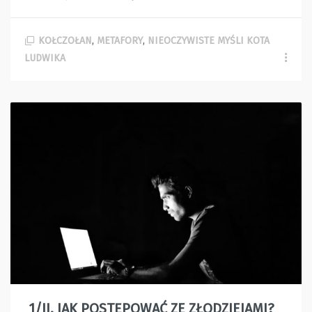
KOŁCZOŁAN
,
METAFORY
,
NIEOCZYWISTE MYŚLI KOTA
LUDWIKA
1/II. JAK POSTĘPOWAĆ ZE ZŁODZIEJAMI?