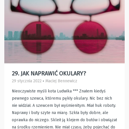
29. JAK NAPRAWIĆ OKULARY?
29 stycznia 2022
•
Maciej Bennewicz
Nieoczywiste myśli kota Ludwika *** Znałem kiedyś
pewnego szewca, któremu pękły okulary. Nic bez nich
nie widział. A szewcem był wyśmienitym. Miał huk roboty.
Naprawy i buty szyte na miarę. Szkła były dobre, ale
oprawka do niczego. Skleił ją klejem do butów i obwiązał
na środku rzemieniem. Nie miał czasu, żeby pojechać do