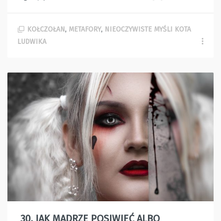
KOŁCZOŁAN
,
METAFORY
,
NIEOCZYWISTE MYŚLI KOTA
LUDWIKA
30. JAK MĄDRZE POSIWIEĆ ALBO