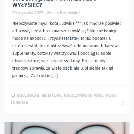
WYŁYSIEĆ?
30 stycznia 2022
•
Maciej Bennewicz
Nieoczywiste myśli kota Ludwika *** Jak mądrze posiwieć
albo wyłysieć albo uzmarszczkowić się? No cóż istnieje
moda na młodość. Trzydziestolatek to już boomer a
czterdziestolatek musi zażywać reklamowane lekarstwa,
suplementy, botoksy wstrzykiwać i podciągać sobie
obwisłą skórę, wszczepiać sylikony. Presja mody i
trendów sprawia, że wiele osób nie lubi siebie takimi
jakimi są. Za krótkie […]
KOŁCZOŁAN
,
METAFORY
,
NIEOCZYWISTE MYŚLI KOTA
LUDWIKA